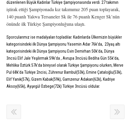
düzenlenen Büyük Kadınlar Türkiye Şampiyonasında verdi. 27 takımın
iştirak ettiği Şampiyonada kız takımımız 205 puan toplayarak,
140 puanlı Yalova Tersaneler Sk ile 76 puanlı Kenger Sk’nün
önünde ilk Türkiye Şampiyonluğuna ulaştı.
Sporcularımız ise madalyaları topladılar. Kadınlarda Ülkemizin büyükler
kategorisindeki ilk Dünya Şampiyonu Yasemin Adar 76k’da, 23yaş altı
kategorisindeki ilk Dünya Şampiyonu Evin Demirhan 50k’da, Dünya
3ncsü Elif Jale Yeşilırmak 59k’da , Avrupa 3ncüsü Bediha Gün 55k’da,
Mehlika Öztürk 57k’da bireysel olarak Türkiye Şampiyonu olurken, Merve
Pul 68k’da Türkiye 2ncisi, Zührenur Bambul(53k), Emine Çataloğlu(53k),
Elif Yanık(57k), Gizem Kabak(59k), Gamzenur Adakan(62k), Kadriye
Aksoy(65k), Ayşegül Özbege(72k) Türkiye 3ncüsü oldular.