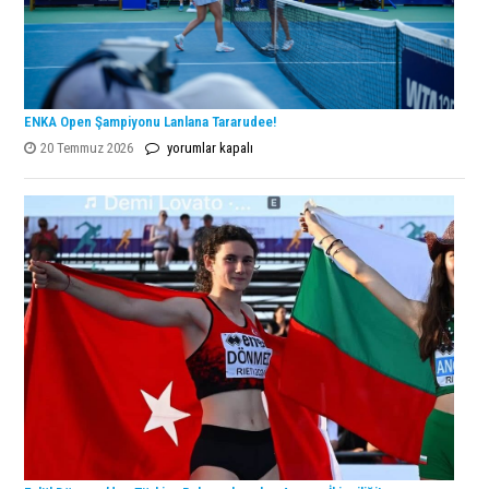
ENKA Open Şampiyonu Lanlana Tararudee!
ENKA
20 Temmuz 2026
yorumlar kapalı
Open
Şampiyonu
Lanlana
Tararudee!
için