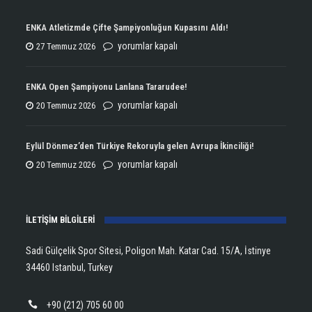
ENKA Atletizmde Çifte Şampiyonluğun Kupasını Aldı!
ENKA
yorumlar kapalı
27 Temmuz 2026
Atletizmde
Çifte
ENKA Open Şampiyonu Lanlana Tararudee!
Şampiyonluğun
ENKA
yorumlar kapalı
20 Temmuz 2026
Kupasını
Open
Aldı!
Şampiyonu
Eylül Dönmez’den Türkiye Rekoruyla gelen Avrupa İkinciliği!
için
Lanlana
Eylül
yorumlar kapalı
20 Temmuz 2026
Tararudee!
Dönmez’den
için
Türkiye
İLETİŞİM BİLGİLERİ
Rekoruyla
gelen
Sadi Gülçelik Spor Sitesi, Poligon Mah. Katar Cad. 15/A, İstinye
Avrupa
34460 Istanbul, Turkey
İkinciliği!
için
+90 (212) 705 60 00