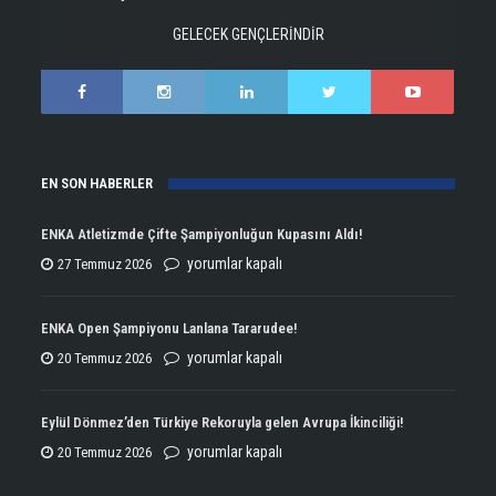
GELECEK GENÇLERİNDİR
EN SON HABERLER
ENKA Atletizmde Çifte Şampiyonluğun Kupasını Aldı!
ENKA
yorumlar kapalı
27 Temmuz 2026
Atletizmde
Çifte
ENKA Open Şampiyonu Lanlana Tararudee!
Şampiyonluğun
ENKA
yorumlar kapalı
20 Temmuz 2026
Kupasını
Open
Aldı!
Şampiyonu
Eylül Dönmez’den Türkiye Rekoruyla gelen Avrupa İkinciliği!
için
Lanlana
Eylül
yorumlar kapalı
20 Temmuz 2026
Tararudee!
Dönmez’den