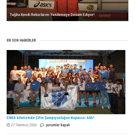
Tuğba Kendi Rekorlarını Yenilemeye Devam Ediyor!
EN SON HABERLER
ENKA Atletizmde Çifte Şampiyonluğun Kupasını Aldı!
ENKA
27 Temmuz 2026
yorumlar kapalı
Atletizmde