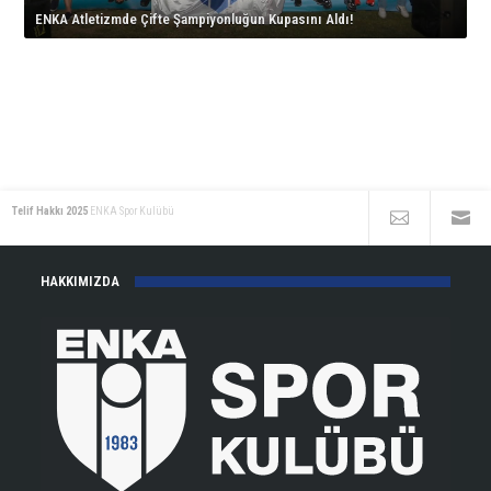
için
çıkıyor!
ENKA Atletizmde Çifte Şampiyonluğun Kupasını Aldı!
için
Telif Hakkı 2025
ENKA Spor Kulübü
HAKKIMIZDA