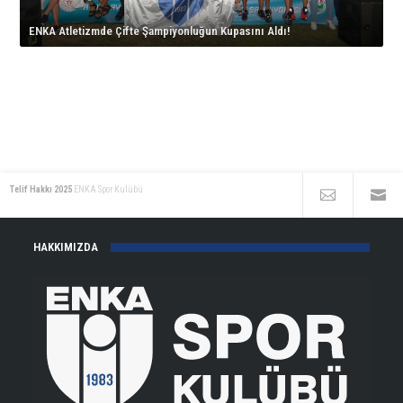
için
çıkıyor!
ENKA Atletizmde Çifte Şampiyonluğun Kupasını Aldı!
için
Telif Hakkı 2025
ENKA Spor Kulübü
HAKKIMIZDA