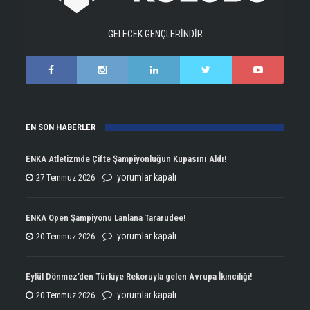
GELECEK GENÇLERİNDİR
EN SON HABERLER
ENKA Atletizmde Çifte Şampiyonluğun Kupasını Aldı!
ENKA
yorumlar kapalı
27 Temmuz 2026
Atletizmde
Çifte
ENKA Open Şampiyonu Lanlana Tararudee!
Şampiyonluğun
ENKA
yorumlar kapalı
20 Temmuz 2026
Kupasını
Open
Aldı!
Şampiyonu
Eylül Dönmez’den Türkiye Rekoruyla gelen Avrupa İkinciliği!
için
Lanlana
Eylül
yorumlar kapalı
20 Temmuz 2026