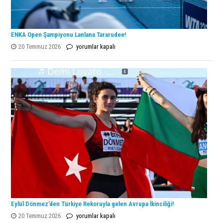
ENKA Open Şampiyonu Lanlana Tararudee!
ENKA
20 Temmuz 2026
yorumlar kapalı
Open
Şampiyonu
Lanlana
Tararudee!
için
Eylül Dönmez’den Türkiye Rekoruyla gelen Avrupa İkinciliği!
Eylül
20 Temmuz 2026
yorumlar kapalı