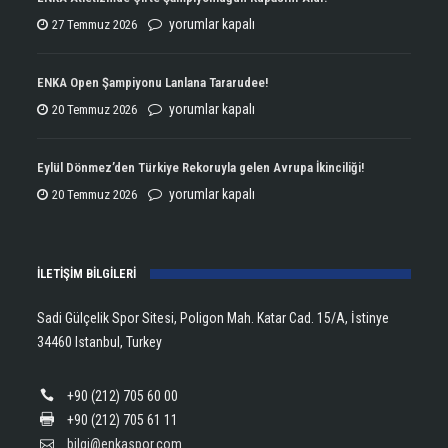
ENKA
yorumlar kapalı
27 Temmuz 2026
Atletizmde
Çifte
ENKA Open Şampiyonu Lanlana Tararudee!
Şampiyonluğun
ENKA
yorumlar kapalı
20 Temmuz 2026
Kupasını
Open
Aldı!
Şampiyonu
Eylül Dönmez’den Türkiye Rekoruyla gelen Avrupa İkinciliği!
için
Lanlana
Eylül
yorumlar kapalı
20 Temmuz 2026
Tararudee!
Dönmez’den
için
Türkiye
İLETİŞİM BİLGİLERİ
Rekoruyla
gelen
Sadi Gülçelik Spor Sitesi, Poligon Mah. Katar Cad. 15/A, İstinye
Avrupa
34460 Istanbul, Turkey
İkinciliği!
için
+90 (212) 705 60 00
+90 (212) 705 61 11
bilgi@enkaspor.com