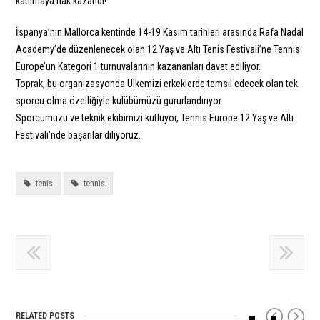
katılmaya hak kazandı!
İspanya’nın Mallorca kentinde 14-19 Kasım tarihleri arasında Rafa Nadal
Academy’de düzenlenecek olan 12 Yaş ve Altı Tenis Festivali’ne Tennis
Europe’un Kategori 1 turnuvalarının kazananları davet ediliyor.
Toprak, bu organizasyonda Ülkemizi erkeklerde temsil edecek olan tek
sporcu olma özelliğiyle kulübümüzü gururlandırıyor.
Sporcumuzu ve teknik ekibimizi kutluyor, Tennis Europe 12 Yaş ve Altı
Festivali’nde başarılar diliyoruz.
tenis
tennis
RELATED POSTS