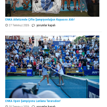
ENKA Atletizmde Çifte Şampiyonluğun Kupasını Aldı!
ENKA
27 Temmuz 2026
yorumlar kapalı
Atletizmde
Çifte
Şampiyonluğun
Kupasını
Aldı!
için
ENKA Open Şampiyonu Lanlana Tararudee!
ENKA
20 Temmuz 2026
yorumlar kapalı