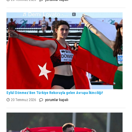
Open
Şampiyonu
Lanlana
Tararudee!
için
Eylül Dönmez’den Türkiye Rekoruyla gelen Avrupa İkinciliği!
Eylül
20 Temmuz 2026
yorumlar kapalı
Dönmez’den
Türkiye
Rekoruyla
gelen