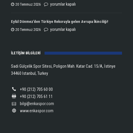
Şampiyonluğun
ENKA
yorumlar kapalı
20 Temmuz 2026
Kupasını
Open
Aldı!
Şampiyonu
Eylül Dönmez’den Türkiye Rekoruyla gelen Avrupa İkinciliği!
için
Lanlana
Eylül
yorumlar kapalı
20 Temmuz 2026
Tararudee!
Dönmez’den
için
Türkiye
İLETİŞİM BİLGİLERİ
Rekoruyla
gelen
Sadi Gülçelik Spor Sitesi, Poligon Mah. Katar Cad. 15/A, İstinye
Avrupa
34460 Istanbul, Turkey
İkinciliği!
için
+90 (212) 705 60 00
+90 (212) 705 61 11
bilgi@enkaspor.com
www.enkaspor.com