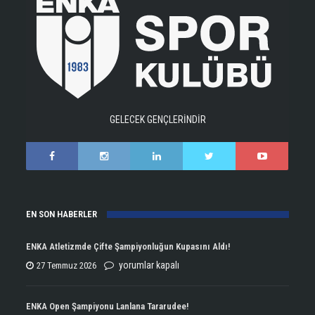
GELECEK GENÇLERİNDİR
EN SON HABERLER
ENKA Atletizmde Çifte Şampiyonluğun Kupasını Aldı!
ENKA
yorumlar kapalı
27 Temmuz 2026
Atletizmde
Çifte
ENKA Open Şampiyonu Lanlana Tararudee!