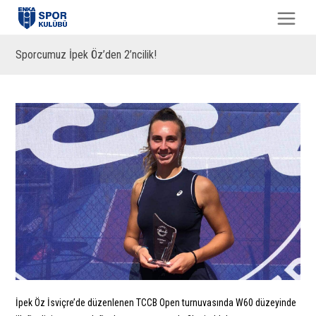
Sporcumuz İpek Öz’den 2’ncilik!
İpek Öz İsviçre’de düzenlenen TCCB Open turnuvasında W60 düzeyinde