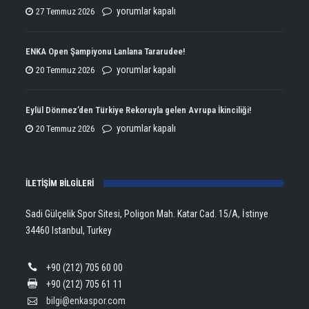
ENKA
yorumlar kapalı
27 Temmuz 2026
Atletizmde
Çifte
ENKA Open Şampiyonu Lanlana Tararudee!
Şampiyonluğun
ENKA
yorumlar kapalı
20 Temmuz 2026
Kupasını
Open
Aldı!
Şampiyonu
Eylül Dönmez’den Türkiye Rekoruyla gelen Avrupa İkinciliği!
için
Lanlana
Eylül
yorumlar kapalı
20 Temmuz 2026
Tararudee!
Dönmez’den
için
Türkiye
İLETİŞİM BİLGİLERİ
Rekoruyla
gelen
Sadi Gülçelik Spor Sitesi, Poligon Mah. Katar Cad. 15/A, İstinye
Avrupa
34460 Istanbul, Turkey
İkinciliği!
için
+90 (212) 705 60 00
+90 (212) 705 61 11
bilgi@enkaspor.com