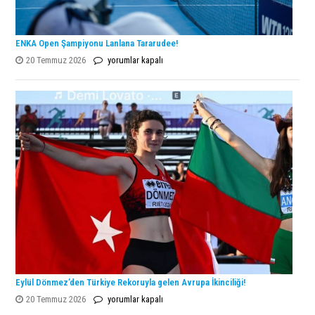
ENKA Open Şampiyonu Lanlana Tararudee!
ENKA
20 Temmuz 2026
yorumlar kapalı
Open
Şampiyonu
Lanlana
Tararudee!
için
Eylül Dönmez’den Türkiye Rekoruyla gelen Avrupa İkinciliği!
Eylül
20 Temmuz 2026
yorumlar kapalı