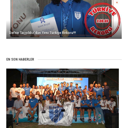
için
için
2020
Türkiye
YTR
Beşincisi
Olimpiyat
Rekoru!
için
Oldu.
A
için
için
Barajı!
için
Defne Taçyıldız‘dan Yeni Türkiye Rekoru!!!
EN SON HABERLER