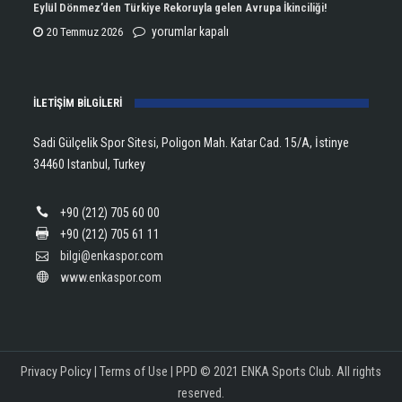
Şampiyonu
Eylül Dönmez’den Türkiye Rekoruyla gelen Avrupa İkinciliği!
için
Lanlana
Eylül
yorumlar kapalı
20 Temmuz 2026
Tararudee!
Dönmez’den
için
Türkiye
İLETİŞİM BİLGİLERİ
Rekoruyla
gelen
Sadi Gülçelik Spor Sitesi, Poligon Mah. Katar Cad. 15/A, İstinye
Avrupa
34460 Istanbul, Turkey
İkinciliği!
için
+90 (212) 705 60 00
+90 (212) 705 61 11
bilgi@enkaspor.com
www.enkaspor.com
Privacy Policy
|
Terms of Use
|
PPD
© 2021 ENKA Sports Club. All rights
reserved.