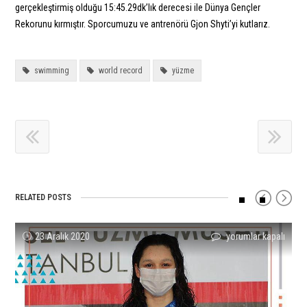
gerçekleştirmiş olduğu 15:45.29dk’lık derecesi ile Dünya Gençler
Rekorunu kırmıştır. Sporcumuzu ve antrenörü Gjon Shyti’yi kutlarız.
swimming
world record
yüzme
RELATED POSTS
Defne
Beril
Beril’den
Sudem
Murat
Rekor
23 Aralık 2020
yorumlar kapalı
yorumlar kapalı
yorumlar kapalı
yorumlar kapalı
yorumlar kapalı
yorumlar kapalı
Taçyıldız‘dan
Böcekler’den
Üçüncü
Denizli’den
Can
Makinesi
Yeni
Bir
Şampiyonluk
17-
Varol’dan
Ümitcan
Türkiye
Rekor
ve
18
13
Güreş
Rekoru!!!
Daha
Tokyo
Yaş
Yaş
Avrupa