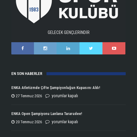
GELECEK GENÇLERİNDİR
EN SON HABERLER
ENKA Atletizmde Çifte Şampiyonluğun Kupasını Aldı!
ENKA
yorumlar kapalı
27 Temmuz 2026
Atletizmde
Çifte
ENKA Open Şampiyonu Lanlana Tararudee!
Şampiyonluğun
ENKA
yorumlar kapalı
20 Temmuz 2026
Kupasını
Open
Aldı!