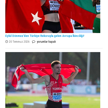
Eylül Dönmez’den Türkiye Rekoruyla gelen Avrupa İkinciliği!
Eylül
20 Temmuz 2026
yorumlar kapalı
Dönmez’den
Türkiye
Rekoruyla
gelen
Avrupa
İkinciliği!
için