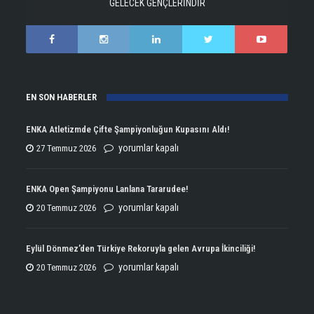
GELECEK GENÇLERİNDİR
EN SON HABERLER
ENKA Atletizmde Çifte Şampiyonluğun Kupasını Aldı!
ENKA
yorumlar kapalı
27 Temmuz 2026
Atletizmde
Çifte
ENKA Open Şampiyonu Lanlana Tararudee!
Şampiyonluğun
ENKA
yorumlar kapalı
20 Temmuz 2026
Kupasını
Open
Aldı!
Şampiyonu
Eylül Dönmez’den Türkiye Rekoruyla gelen Avrupa İkinciliği!
için
Lanlana
Eylül
yorumlar kapalı
20 Temmuz 2026
Tararudee!
Dönmez’den
için
Türkiye