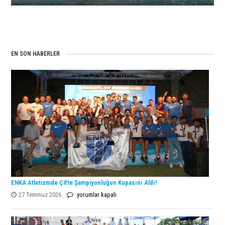
Takım
Kazandı!
Olarak
için
Tarihe
Geçti!
için
EN SON HABERLER
ENKA Atletizmde Çifte Şampiyonluğun Kupasını Aldı!
ENKA
27 Temmuz 2026
yorumlar kapalı
Atletizmde
Çifte