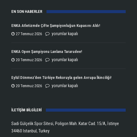
EN SON HABERLER
ENKA Atletizmde Çifte Şampiyonluğun Kupasını Aldı!
ENKA
yorumlar kapalı
27 Temmuz 2026
Atletizmde
Çifte
ENKA Open Şampiyonu Lanlana Tararudee!
Şampiyonluğun
ENKA
yorumlar kapalı
20 Temmuz 2026
Kupasını
Open
Aldı!
Şampiyonu
Eylül Dönmez’den Türkiye Rekoruyla gelen Avrupa İkinciliği!
için
Lanlana
Eylül
yorumlar kapalı
20 Temmuz 2026
Tararudee!
Dönmez’den
için
Türkiye
İLETİŞİM BİLGİLERİ
Rekoruyla
gelen
Sadi Gülçelik Spor Sitesi, Poligon Mah. Katar Cad. 15/A, İstinye
Avrupa
34460 Istanbul, Turkey
İkinciliği!