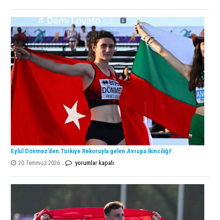
Open
Şampiyonu
Lanlana
Tararudee!
için
Eylül Dönmez’den Türkiye Rekoruyla gelen Avrupa İkinciliği!
Eylül
20 Temmuz 2026
yorumlar kapalı
Dönmez’den
Türkiye
Rekoruyla
gelen