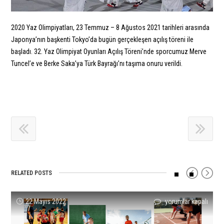
2020 Yaz Olimpiyatları, 23 Temmuz – 8 Ağustos 2021 tarihleri arasında
Japonya’nın başkenti Tokyo’da bugün gerçekleşen açılış töreni ile
başladı. 32. Yaz Olimpiyat Oyunları Açılış Töreni’nde sporcumuz Merve
Tuncel’e ve Berke Saka’ya Türk Bayrağı’nı taşıma onuru verildi.
RELATED POSTS
Yaz
Mikdat
Emin
Şarık
2016
Batuhan
22 Mayıs 2022
yorumlar kapalı
yorumlar kapalı
yorumlar kapalı
yorumlar kapalı
yorumlar kapalı
yorumlar kapalı
Spor
Sevler’den
Öncel’den
Tara’yı,
YILI
Altıntaş’dan