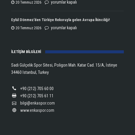
Şampiyonluğun
ENKA
yorumlar kapalı
20 Temmuz 2026
Kupasını
Open
Aldı!
Şampiyonu
Eylül Dönmez’den Türkiye Rekoruyla gelen Avrupa İkinciliği!
için
Lanlana
Eylül
yorumlar kapalı
20 Temmuz 2026
Tararudee!
Dönmez’den
için
Türkiye
İLETİŞİM BİLGİLERİ
Rekoruyla
gelen
Sadi Gülçelik Spor Sitesi, Poligon Mah. Katar Cad. 15/A, İstinye
Avrupa
34460 Istanbul, Turkey
İkinciliği!
için
+90 (212) 705 60 00
+90 (212) 705 61 11
bilgi@enkaspor.com
www.enkaspor.com