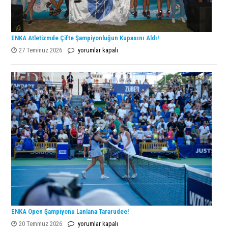
ENKA Atletizmde Çifte Şampiyonluğun Kupasını Aldı!
ENKA
27 Temmuz 2026
yorumlar kapalı
Atletizmde
Çifte
Şampiyonluğun
Kupasını
Aldı!
için
ENKA Open Şampiyonu Lanlana Tararudee!
ENKA
20 Temmuz 2026
yorumlar kapalı