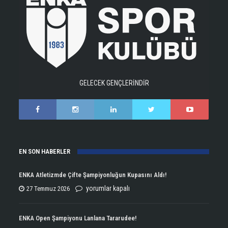
GELECEK GENÇLERİNDİR
EN SON HABERLER
ENKA Atletizmde Çifte Şampiyonluğun Kupasını Aldı!
ENKA
yorumlar kapalı
27 Temmuz 2026
Atletizmde
Çifte
ENKA Open Şampiyonu Lanlana Tararudee!