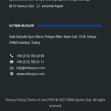
için
Lanlana
Eylül
yorumlar kapalı
20 Temmuz 2026
Tararudee!
Dönmez’den
için
Türkiye
İLETİŞİM BİLGİLERİ
Rekoruyla
gelen
Sadi Gülçelik Spor Sitesi, Poligon Mah. Katar Cad. 15/A, İstinye
Avrupa
34460 Istanbul, Turkey
İkinciliği!
için
+90 (212) 705 60 00
+90 (212) 705 61 11
bilgi@enkaspor.com
www.enkaspor.com
Privacy Policy
|
Terms of Use
|
PPD
© 2021 ENKA Sports Club. All rights
reserved.