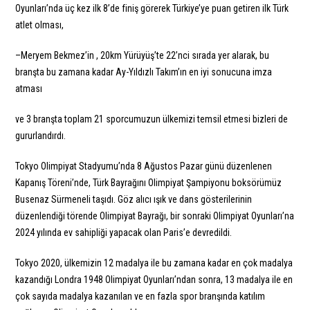
Oyunları’nda üç kez ilk 8’de finiş görerek Türkiye’ye puan getiren ilk Türk
atlet olması,
–Meryem Bekmez’in , 20km Yürüyüş’te 22’nci sırada yer alarak, bu
branşta bu zamana kadar Ay-Yıldızlı Takım’ın en iyi sonucuna imza
atması
ve 3 branşta toplam 21 sporcumuzun ülkemizi temsil etmesi bizleri de
gururlandırdı.
Tokyo Olimpiyat Stadyumu’nda 8 Ağustos Pazar günü düzenlenen
Kapanış Töreni’nde, Türk Bayrağını Olimpiyat Şampiyonu boksörümüz
Busenaz Sürmeneli taşıdı. Göz alıcı ışık ve dans gösterilerinin
düzenlendiği törende Olimpiyat Bayrağı, bir sonraki Olimpiyat Oyunları’na
2024 yılında ev sahipliği yapacak olan Paris’e devredildi.
Tokyo 2020, ülkemizin 12 madalya ile bu zamana kadar en çok madalya
kazandığı Londra 1948 Olimpiyat Oyunları’ndan sonra, 13 madalya ile en
çok sayıda madalya kazanılan ve en fazla spor branşında katılım