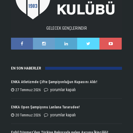
GELECEK GENÇLERİNDİR
EN SON HABERLER
ENKA Atletizmde Çifte Şampiyonluğun Kupasını Aldı!
ENKA
yorumlar kapalı
27 Temmuz 2026
Atletizmde
Çifte
ENKA Open Şampiyonu Lanlana Tararudee!
Şampiyonluğun
ENKA
yorumlar kapalı
20 Temmuz 2026
Kupasını
Open
Aldı!
Şampiyonu
Eylül Dönmez’den Türkiye Rekoruyla gelen Avrupa İkinciliği!