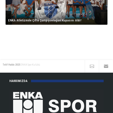
Aldı!
için
Avrupa
için
İstanbul’da
için
İkinciliği!
korta
için
çıkıyor!
ENKA Atletizmde Çifte Şampiyonluğun Kupasını Aldı!
için
Telif Hakkı 2025
ENKA Spor Kulübü
HAKKIMIZDA