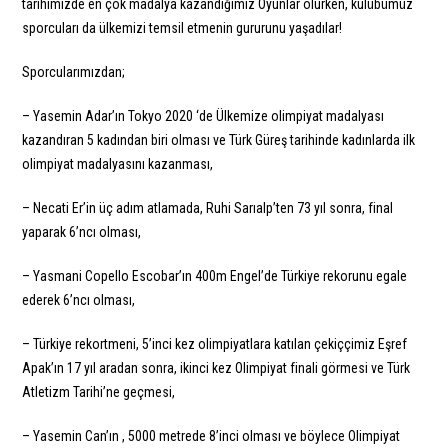
tarihimizde en çok madalya kazandığımız Oyunlar olurken, kulübümüz
sporcuları da ülkemizi temsil etmenin gururunu yaşadılar!
Sporcularımızdan;
– Yasemin Adar’ın Tokyo 2020 ‘de Ülkemize olimpiyat madalyası
kazandıran 5 kadından biri olması ve Türk Güreş tarihinde kadınlarda ilk
olimpiyat madalyasını kazanması,
– Necati Er’in üç adım atlamada, Ruhi Sarıalp’ten 73 yıl sonra, final
yaparak 6’ncı olması,
– Yasmani Copello Escobar’ın 400m Engel’de Türkiye rekorunu egale
ederek 6’ncı olması,
– Türkiye rekortmeni, 5’inci kez olimpiyatlara katılan çekiççimiz Eşref
Apak’ın 17 yıl aradan sonra, ikinci kez Olimpiyat finali görmesi ve Türk
Atletizm Tarihi’ne geçmesi,
– Yasemin Can’ın , 5000 metrede 8’inci olması ve böylece Olimpiyat