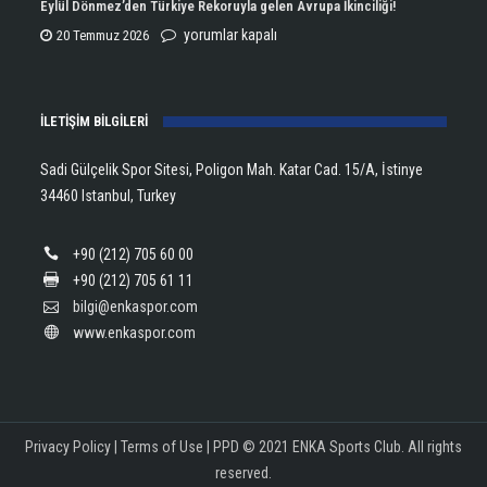
Eylül Dönmez’den Türkiye Rekoruyla gelen Avrupa İkinciliği!
için
Lanlana
Eylül
yorumlar kapalı
20 Temmuz 2026
Tararudee!
Dönmez’den
için
Türkiye
İLETİŞİM BİLGİLERİ
Rekoruyla
gelen
Sadi Gülçelik Spor Sitesi, Poligon Mah. Katar Cad. 15/A, İstinye
Avrupa
34460 Istanbul, Turkey
İkinciliği!
için
+90 (212) 705 60 00
+90 (212) 705 61 11
bilgi@enkaspor.com
www.enkaspor.com
Privacy Policy
|
Terms of Use
|
PPD
© 2021 ENKA Sports Club. All rights
reserved.