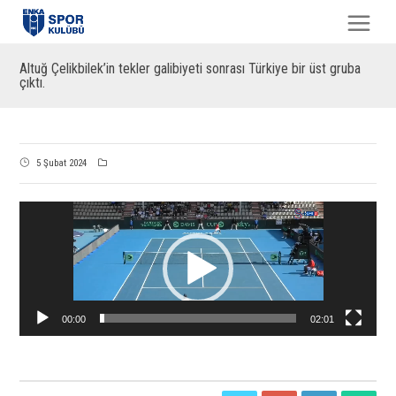
Altuğ Çelikbilek’in tekler galibiyeti sonrası Türkiye bir üst gruba
çıktı.
5 Şubat 2024
Video
oynatıcı
00:00
02:01