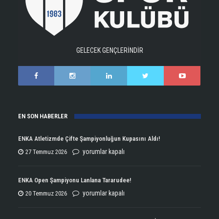
GELECEK GENÇLERİNDİR
EN SON HABERLER
ENKA Atletizmde Çifte Şampiyonluğun Kupasını Aldı!
ENKA
yorumlar kapalı
27 Temmuz 2026
Atletizmde
Çifte
ENKA Open Şampiyonu Lanlana Tararudee!
Şampiyonluğun
ENKA
yorumlar kapalı
20 Temmuz 2026
Kupasını
Open
Aldı!
Şampiyonu