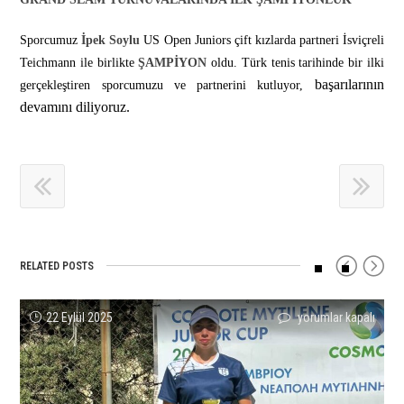
Sporcumuz
İpek Soylu
US Open Juniors çift kızlarda partneri İsviçreli
Teichmann ile birlikte
ŞAMPİYON
oldu. Türk tenis tarihinde bir ilki
başarılarının
gerçekleştiren sporcumuzu ve partnerini
kutluyor,
devamını diliyoruz.
RELATED POSTS
Ecrin
Zeynep
Sporcumuz
Mustafa
Cumhuriyet
Tuncay
22 Eylül 2025
yorumlar kapalı
yorumlar kapalı
yorumlar kapalı
yorumlar kapalı
yorumlar kapalı
yorumlar kapalı
Lal
Sönmez
Ömer
Ege
Kızları
Duran
Yavuz
WTA
Alkın
Şık
Turnuvası’nda
Profesyonel
Yunanistan’da
125
Doğruel
Teklerde
Melis’ten
Kariyerinin
Finalist!
Antalya’da
12
Finalist,
Anlamlı
İlk