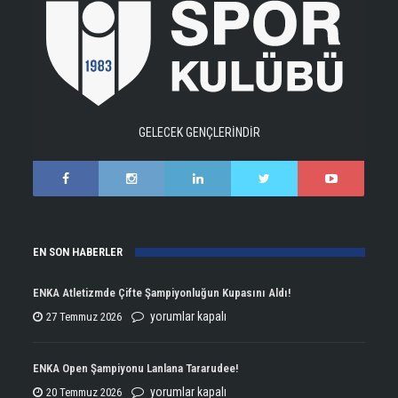
GELECEK GENÇLERİNDİR
EN SON HABERLER
ENKA Atletizmde Çifte Şampiyonluğun Kupasını Aldı!
ENKA
yorumlar kapalı
27 Temmuz 2026
Atletizmde
Çifte
ENKA Open Şampiyonu Lanlana Tararudee!
Şampiyonluğun
ENKA
yorumlar kapalı
20 Temmuz 2026