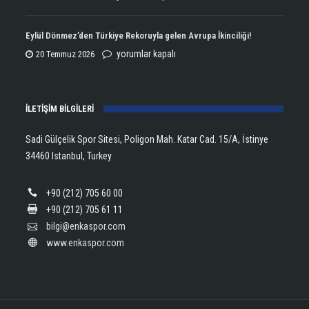
Kupasını
Open
Aldı!
Şampiyonu
Eylül Dönmez’den Türkiye Rekoruyla gelen Avrupa İkinciliği!
için
Lanlana
Eylül
yorumlar kapalı
20 Temmuz 2026
Tararudee!
Dönmez’den
için
Türkiye
İLETİŞİM BİLGİLERİ
Rekoruyla
gelen
Sadi Gülçelik Spor Sitesi, Poligon Mah. Katar Cad. 15/A, İstinye
Avrupa
34460 Istanbul, Turkey
İkinciliği!
için
+90 (212) 705 60 00
+90 (212) 705 61 11
bilgi@enkaspor.com
www.enkaspor.com