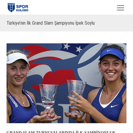
Türkiye’nin İlk Grand Slam Şampiyonu İpek Soylu
GRAND SLAM TURNUVALARINDA İLK ŞAMPİYONLUK