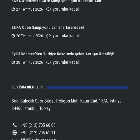
ENKA Atletizmde Çifte Şampiyonluğun Kupasını Aldı!
ENKA
yorumlar kapalı
27 Temmuz 2026
Atletizmde
Çifte
ENKA Open Şampiyonu Lanlana Tararudee!
Şampiyonluğun
ENKA
yorumlar kapalı
20 Temmuz 2026
Kupasını
Open
Aldı!
Şampiyonu
Eylül Dönmez’den Türkiye Rekoruyla gelen Avrupa İkinciliği!
için
Lanlana
Eylül
yorumlar kapalı
20 Temmuz 2026
Tararudee!
Dönmez’den
için
Türkiye
İLETİŞİM BİLGİLERİ
Rekoruyla
gelen
Sadi Gülçelik Spor Sitesi, Poligon Mah. Katar Cad. 15/A, İstinye
Avrupa
34460 Istanbul, Turkey
İkinciliği!
için
+90 (212) 705 60 00
+90 (212) 705 61 11