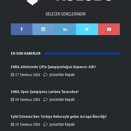
GELECEK GENÇLERİNDİR
EN SON HABERLER
ENKA Atletizmde Çifte Şampiyonluğun Kupasını Aldı!
ENKA
yorumlar kapalı
27 Temmuz 2026
Atletizmde
Çifte
ENKA Open Şampiyonu Lanlana Tararudee!
Şampiyonluğun
ENKA
yorumlar kapalı
20 Temmuz 2026
Kupasını
Open
Aldı!
Şampiyonu
Eylül Dönmez’den Türkiye Rekoruyla gelen Avrupa İkinciliği!
için
Lanlana
Eylül
yorumlar kapalı
20 Temmuz 2026
Tararudee!