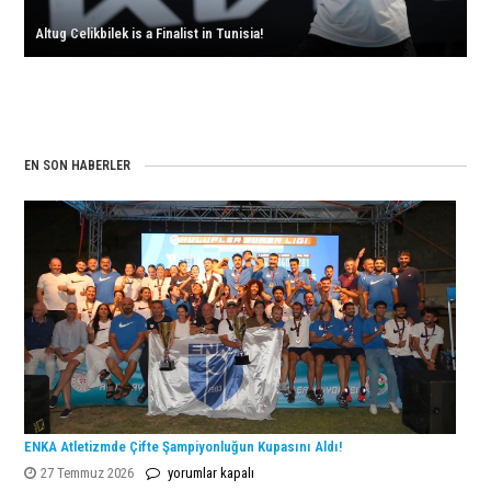
Altug Celikbilek is a Finalist in Tunisia!
EN SON HABERLER
ENKA Atletizmde Çifte Şampiyonluğun Kupasını Aldı!
ENKA
27 Temmuz 2026
yorumlar kapalı