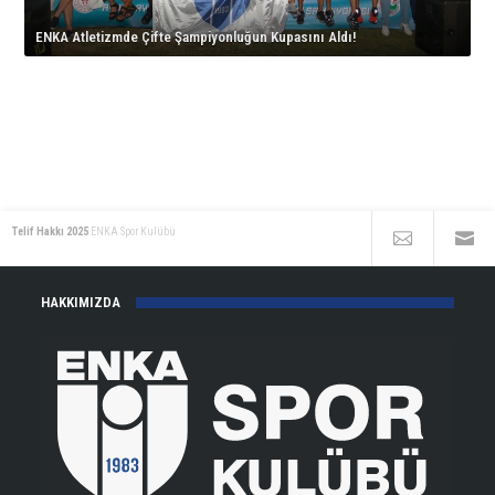
için
çıkıyor!
ENKA Atletizmde Çifte Şampiyonluğun Kupasını Aldı!
için
Telif Hakkı 2025
ENKA Spor Kulübü
HAKKIMIZDA