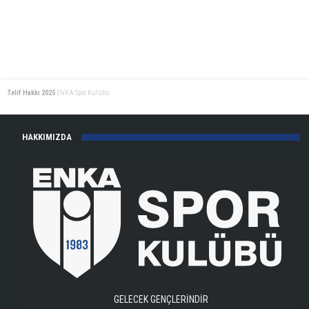
Telif Hakkı 2025
ENKA Spor Kulübü
HAKKIMIZDA
GELECEK GENÇLERİNDİR