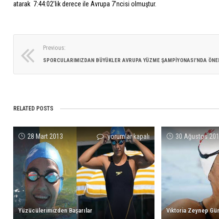
atarak 7:44:02’lik derece ile Avrupa 7’ncisi olmuştur.
Previous:
RELATED POSTS
Yüzücülerimizden
28 Mart 2013
yorumlar kapalı
30 Ağustos 20
Başarılar
için
Yüzücülerimizden Başarılar
Viktoria Zeynep Gün