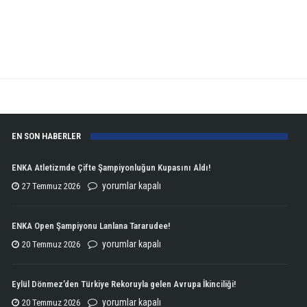
EN SON HABERLER
ENKA Atletizmde Çifte Şampiyonluğun Kupasını Aldı!
ENKA
yorumlar kapalı
27 Temmuz 2026
Atletizmde
Çifte
ENKA Open Şampiyonu Lanlana Tararudee!
Şampiyonluğun
ENKA
yorumlar kapalı
20 Temmuz 2026
Kupasını
Open
Aldı!
Şampiyonu
Eylül Dönmez’den Türkiye Rekoruyla gelen Avrupa İkinciliği!
için
Lanlana
Eylül
yorumlar kapalı
20 Temmuz 2026