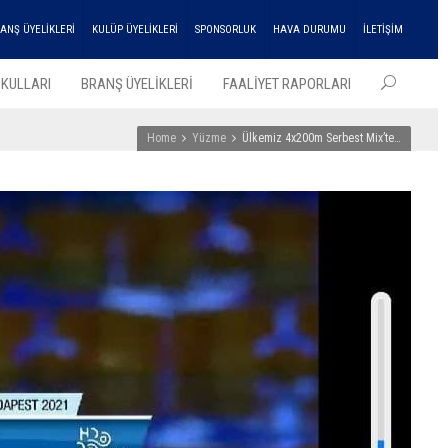
ANŞ ÜYELİKLERİ
KULÜP ÜYELİKLERİ
SPONSORLUK
HAVA DURUMU
İLETİŞİM
KULLARI
BRANŞ ÜYELİKLERİ
FAALİYET RAPORLARI
Home
Yüzme
Ülkemiz 4x200m Serbest Mix’te…
EN SO
HABER
ENKA
Atleti
Çifte
Şampi
Kupası
Aldı!
27
Temmu
2026