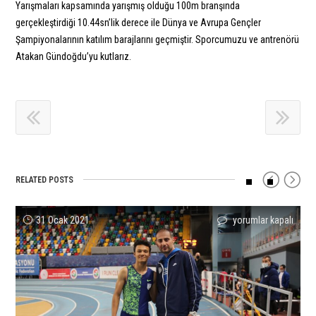
Yarışmaları kapsamında yarışmış olduğu 100m branşında
gerçekleştirdiği 10.44sn’lik derece ile Dünya ve Avrupa Gençler
Şampiyonalarının katılım barajlarını geçmiştir. Sporcumuzu ve antrenörü
Atakan Gündoğdu’yu kutlarız.
RELATED POSTS
Orçun
Abdülselam
Salih
Tuğba
Tuğba
Aysel
31 Ocak 2021
yorumlar kapalı
yorumlar kapalı
yorumlar kapalı
yorumlar kapalı
yorumlar kapalı
yorumlar kapalı
Ünalan’dan
ve
Korkmaz’dan
Danışmaz
Danışmaz
Önder’den
Türkiye
Salih
Türkiye
Danimarka’da
Avrupa
Dünya
Rekoru!
Teşekkürler!
Rekoru
İkinci!
İkincisi!
Rekoru!
için
için
ve
için
için
için
Kürsü