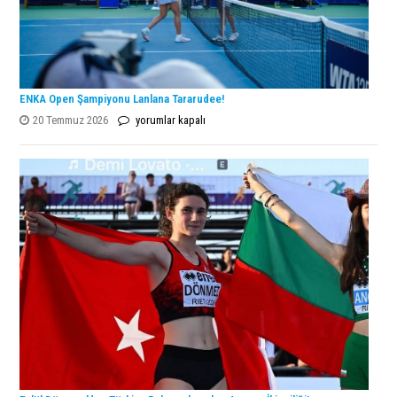
ENKA Open Şampiyonu Lanlana Tararudee!
ENKA
20 Temmuz 2026
yorumlar kapalı
Open
Şampiyonu
Lanlana
Tararudee!
için