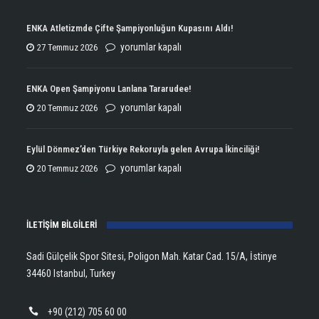
ENKA Atletizmde Çifte Şampiyonluğun Kupasını Aldı!
ENKA
yorumlar kapalı
27 Temmuz 2026
Atletizmde
Çifte
ENKA Open Şampiyonu Lanlana Tararudee!
Şampiyonluğun
ENKA
yorumlar kapalı
20 Temmuz 2026
Kupasını
Open
Aldı!
Şampiyonu
Eylül Dönmez’den Türkiye Rekoruyla gelen Avrupa İkinciliği!
için
Lanlana
Eylül
yorumlar kapalı
20 Temmuz 2026
Tararudee!
Dönmez’den
için
Türkiye
İLETİŞİM BİLGİLERİ
Rekoruyla
gelen
Sadi Gülçelik Spor Sitesi, Poligon Mah. Katar Cad. 15/A, İstinye
Avrupa
34460 Istanbul, Turkey
İkinciliği!
için
+90 (212) 705 60 00