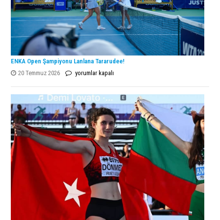
ENKA Open Şampiyonu Lanlana Tararudee!
ENKA
20 Temmuz 2026
yorumlar kapalı
Open
Şampiyonu
Lanlana
Tararudee!
için