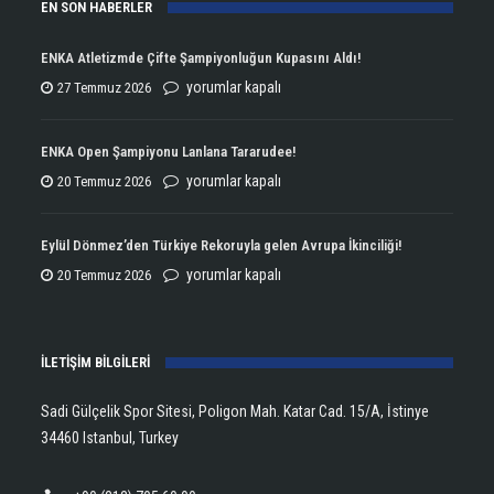
EN SON HABERLER
ENKA Atletizmde Çifte Şampiyonluğun Kupasını Aldı!
ENKA
yorumlar kapalı
27 Temmuz 2026
Atletizmde
Çifte
ENKA Open Şampiyonu Lanlana Tararudee!
Şampiyonluğun
ENKA
yorumlar kapalı
20 Temmuz 2026
Kupasını
Open
Aldı!
Şampiyonu
Eylül Dönmez’den Türkiye Rekoruyla gelen Avrupa İkinciliği!
için
Lanlana
Eylül
yorumlar kapalı
20 Temmuz 2026
Tararudee!
Dönmez’den
için
Türkiye
İLETİŞİM BİLGİLERİ
Rekoruyla
gelen
Sadi Gülçelik Spor Sitesi, Poligon Mah. Katar Cad. 15/A, İstinye
Avrupa
34460 Istanbul, Turkey
İkinciliği!
için