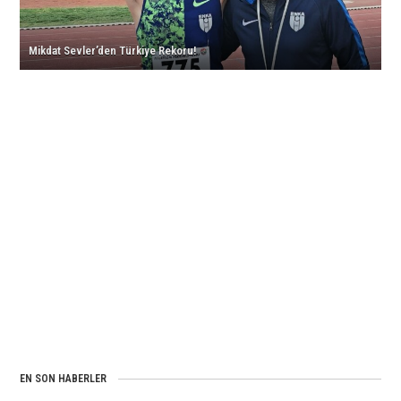
için
Branşında
Başarılı
Mikdat Sevler’den Türkiye Rekoru!
Sonuçlar!
için
EN SON HABERLER