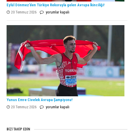
Eylül Dönmez’den Türkiye Rekoruyla gelen Avrupa İkinciliği!
Eylül
20 Temmuz 2026
yorumlar kapalı
Dönmez’den
Türkiye
Rekoruyla
gelen
Avrupa
İkinciliği!
için
Yunus Emre Civelek Avrupa Şampiyonu!
Yunus
20 Temmuz 2026
yorumlar kapalı
Emre
Civelek
Avrupa
BIZI TAKIP EDIN