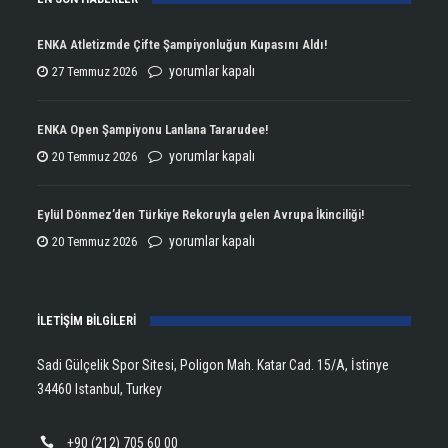
ENKA Atletizmde Çifte Şampiyonluğun Kupasını Aldı!
ENKA
yorumlar kapalı
27 Temmuz 2026
Atletizmde
Çifte
ENKA Open Şampiyonu Lanlana Tararudee!
Şampiyonluğun
ENKA
yorumlar kapalı
20 Temmuz 2026
Kupasını
Open
Aldı!
Şampiyonu
Eylül Dönmez’den Türkiye Rekoruyla gelen Avrupa İkinciliği!
için
Lanlana
Eylül
yorumlar kapalı
20 Temmuz 2026
Tararudee!
Dönmez’den
için
Türkiye
İLETİŞİM BİLGİLERİ
Rekoruyla
gelen
Sadi Gülçelik Spor Sitesi, Poligon Mah. Katar Cad. 15/A, İstinye
Avrupa
34460 Istanbul, Turkey
İkinciliği!
için
+90 (212) 705 60 00