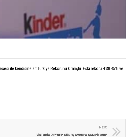
Rekoru
gelen
Avrup
İkincili
20
Temmu
2026
Eylü
Dön
yoruml
Tür
kapalı
 ile kendisine ait Türkiye Rekorunu kırmıştır. Eski rekoru 4:30.45’ti ve
Rek
gel
Yunus
Avr
Emre
İkinc
Civele
için
Avrup
Şampi
20
Temmu
2026
Next:
Yun
VIKTORIA ZEYNEP GÜNEŞ AVRUPA ŞAMPIYONU!