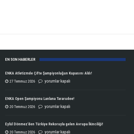
EN SON HABERLER
ENKA Atletizmde Çifte Şampiyonluğun Kupasını Aldı!
ENKA
yorumlar kapalı
27 Temmuz 2026
Atletizmde
Çifte
ENKA Open Şampiyonu Lanlana Tararudee!
Şampiyonluğun
ENKA
yorumlar kapalı
20 Temmuz 2026
Kupasını
Open
Aldı!
Şampiyonu
Eylül Dönmez’den Türkiye Rekoruyla gelen Avrupa İkinciliği!
için
Lanlana
Eylül
yorumlar kapalı
20 Temmuz 2026