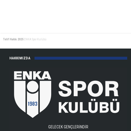
Telif Hakkı 2025
ENKA Spor Kulübü
HAKKIMIZDA
GELECEK GENÇLERİNDİR