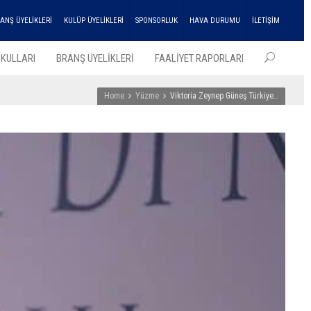
ANŞ ÜYELİKLERİ
KULÜP ÜYELİKLERİ
SPONSORLUK
HAVA DURUMU
İLETİŞİM
KULLARI
BRANŞ ÜYELİKLERİ
FAALİYET RAPORLARI
Home
Yüzme
Viktoria Zeynep Güneş Türkiye…
EN SO
HABER
ENKA
Atleti
Çifte
Şampi
Kupası
Aldı!
27
Temmu
2026