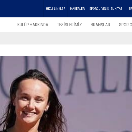
HIZLI LİNKLER
HABERLER
SPORCU VELİSİ EL KİTABI
BR
KULÜP HAKKINDA
TESİSLERİMİZ
BRANŞLAR
SPOR O