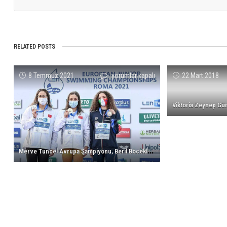
RELATED POSTS
Merve
8 Temmuz 2021
yorumlar kapalı
22 Mart 2018
Tuncel
Avrupa
Şampiyonu,
Beril
Böcekler
Avrupa
M
erve Tuncel Avrupa Şampiyonu, Beril Böcekler Avrupa İkincisi!
İkincisi!
için