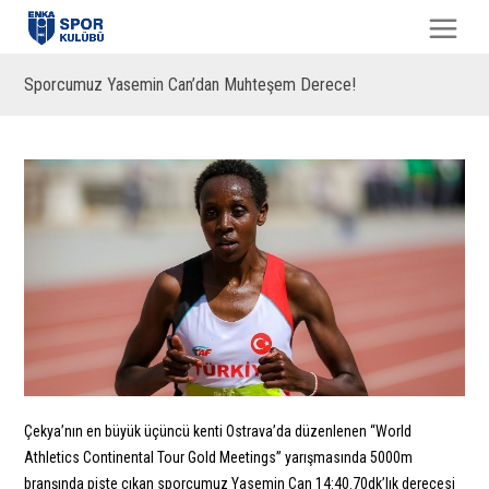
Sporcumuz Yasemin Can’dan Muhteşem Derece!
Çekya’nın en büyük üçüncü kenti Ostrava’da düzenlenen “World
Athletics Continental Tour Gold Meetings” yarışmasında 5000m
branşında piste çıkan sporcumuz Yasemin Can 14:40.70dk’lık derecesi