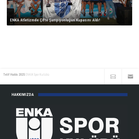
Aldı!
için
Avrupa
için
İstanbul’da
için
İkinciliği!
korta
için
çıkıyor!
ENKA Atletizmde Çifte Şampiyonluğun Kupasını Aldı!
için
Telif Hakkı 2025
ENKA Spor Kulübü
HAKKIMIZDA