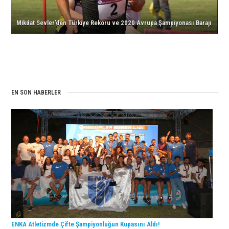
Barajı
Şampiyon
için
için
ENKA!
Mikdat Sevler’den Türkiye Rekoru ve 2020 Avrupa Şampiyonası Barajı
için
EN SON HABERLER
ENKA Atletizmde Çifte Şampiyonluğun Kupasını Aldı!