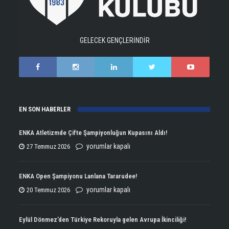
GELECEK GENÇLERİNDİR
EN SON HABERLER
ENKA Atletizmde Çifte Şampiyonluğun Kupasını Aldı!
ENKA
yorumlar kapalı
27 Temmuz 2026
Atletizmde
Çifte
ENKA Open Şampiyonu Lanlana Tararudee!
Şampiyonluğun
ENKA
yorumlar kapalı
20 Temmuz 2026
Kupasını
Open
Aldı!
Şampiyonu
Eylül Dönmez’den Türkiye Rekoruyla gelen Avrupa İkinciliği!
için