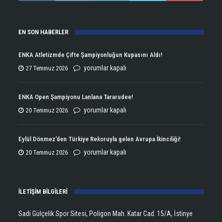
EN SON HABERLER
ENKA Atletizmde Çifte Şampiyonluğun Kupasını Aldı!
ENKA
yorumlar kapalı
27 Temmuz 2026
Atletizmde
Çifte
ENKA Open Şampiyonu Lanlana Tararudee!
Şampiyonluğun
ENKA
yorumlar kapalı
20 Temmuz 2026
Kupasını
Open
Aldı!
Şampiyonu
Eylül Dönmez’den Türkiye Rekoruyla gelen Avrupa İkinciliği!
için
Lanlana
Eylül
yorumlar kapalı
20 Temmuz 2026
Tararudee!
Dönmez’den
için
Türkiye
İLETİŞİM BİLGİLERİ
Rekoruyla
gelen
Sadi Gülçelik Spor Sitesi, Poligon Mah. Katar Cad. 15/A, İstinye
Avrupa