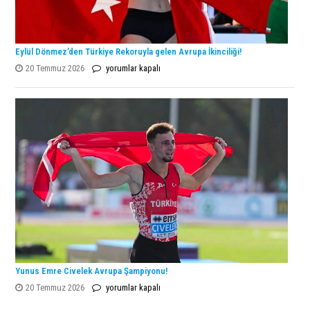
Eylül Dönmez’den Türkiye Rekoruyla gelen Avrupa İkinciliği!
Eylül
20 Temmuz 2026
yorumlar kapalı
Dönmez’den
Türkiye
Rekoruyla
gelen
Avrupa
İkinciliği!
için
Yunus Emre Civelek Avrupa Şampiyonu!
Yunus
20 Temmuz 2026
yorumlar kapalı
Emre