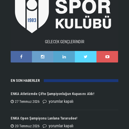
GELECEK GENÇLERİNDİR
EN SON HABERLER
ENKA Atletizmde Çifte Şampiyonluğun Kupasını Aldı!
ENKA
yorumlar kapalı
27 Temmuz 2026
Atletizmde
Çifte
ENKA Open Şampiyonu Lanlana Tararudee!
Şampiyonluğun
ENKA
yorumlar kapalı
20 Temmuz 2026