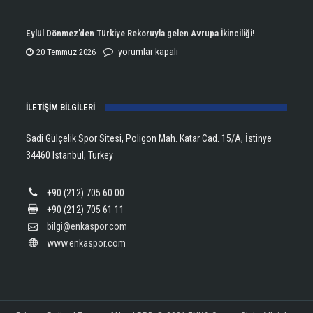
Kupasını
Open
Aldı!
Şampiyonu
Eylül Dönmez’den Türkiye Rekoruyla gelen Avrupa İkinciliği!
için
Lanlana
Eylül
yorumlar kapalı
20 Temmuz 2026
Tararudee!
Dönmez’den
için
Türkiye
İLETİŞİM BİLGİLERİ
Rekoruyla
gelen
Sadi Gülçelik Spor Sitesi, Poligon Mah. Katar Cad. 15/A, İstinye
Avrupa
34460 Istanbul, Turkey
İkinciliği!
için
+90 (212) 705 60 00
+90 (212) 705 61 11
bilgi@enkaspor.com
www.enkaspor.com