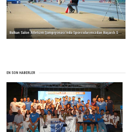
Başarılı
için
Kros
için
Sonuçlar
ve
Sonuçlar!
Şampiyonluğu!
ve
Erkekler
için
için
Türkiye
Şampiyonu!
Rekorları!
için
için
B
alkan Salon Atletizm Şampiyonası’nda Sporcularımızdan Başarılı Sonuçlar!
EN SON HABERLER