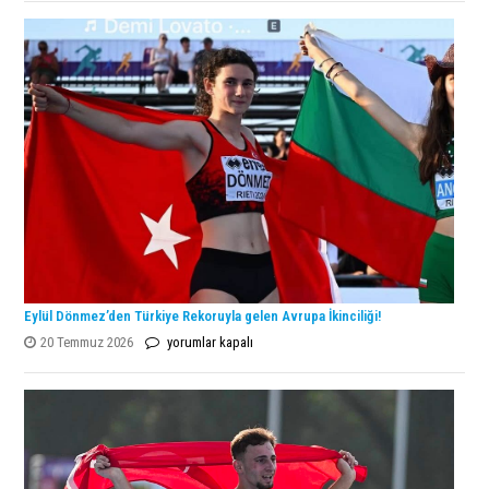
Şampiyonu
Lanlana
Tararudee!
için
Eylül Dönmez’den Türkiye Rekoruyla gelen Avrupa İkinciliği!
Eylül
20 Temmuz 2026
yorumlar kapalı
Dönmez’den
Türkiye
Rekoruyla
gelen
Avrupa