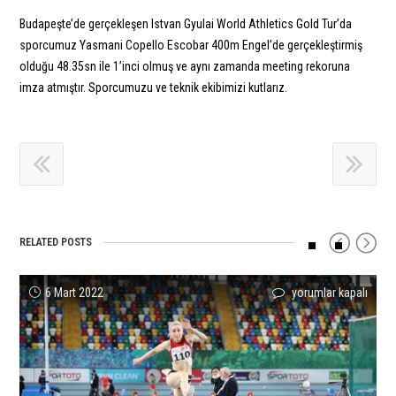
Budapeşte’de gerçekleşen Istvan Gyulai World Athletics Gold Tur’da
sporcumuz Yasmani Copello Escobar 400m Engel’de gerçekleştirmiş
olduğu 48.35sn ile 1’inci olmuş ve aynı zamanda meeting rekoruna
imza atmıştır. Sporcumuzu ve teknik ekibimizi kutlarız.
RELATED POSTS
Balkan
CAN
Sporcumuz
Yunanistan’da
U23
ENKA,
6 Mart 2022
yorumlar kapalı
yorumlar kapalı
yorumlar kapalı
yorumlar kapalı
yorumlar kapalı
yorumlar kapalı
Salon
ÖZÜPEK’DEN
Yasemin
Atletlerimizden
Avrupa
U20
Atletizm
U23
Can’dan
Başarılı
Şampiyonası’nda
Atletizm
Şampiyonası’nda
TÜRKİYE
4’üncü
Sonuçlar
Sporcularımızdan
Ligi
Sporcularımızdan
REKORU
Avrupa
Geldi!
Başarılı
Kadınlar