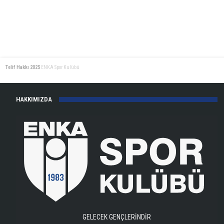
Telif Hakkı 2025
ENKA Spor Kulübü
HAKKIMIZDA
GELECEK GENÇLERİNDİR