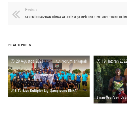
Previous:
RELATED POSTS
U18
28 Ağustos 2021
yorumlar kapalı
19 Haziran 202
Türkiye
Kulüpler
Ligi
Şampiyonu
U18 Türkiye Kulüpler Ligi Şampiyonu ENKA!
ENKA!
Sinan Ören’den Üçü
için