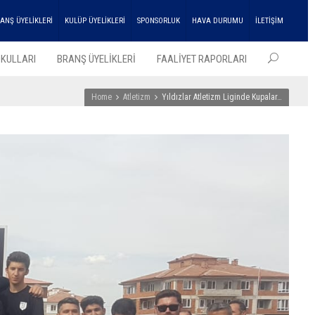
ANŞ ÜYELİKLERİ
KULÜP ÜYELİKLERİ
SPONSORLUK
HAVA DURUMU
İLETİŞİM
KULLARI
BRANŞ ÜYELİKLERİ
FAALİYET RAPORLARI
Home
Atletizm
Yıldızlar Atletizm Liginde Kupalar…
EN SO
HABER
ENKA
Atleti
Çifte
Şampi
Kupası
Aldı!
27
Temmu
2026