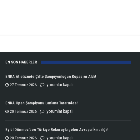
EN SON HABERLER
ENKA Atletizmde Çifte Şampiyonluğun Kupasını Aldı!
ENKA
yorumlar kapalı
27 Temmuz 2026
Atletizmde
Çifte
ENKA Open Şampiyonu Lanlana Tararudee!
Şampiyonluğun
ENKA
yorumlar kapalı
20 Temmuz 2026
Kupasını
Open
Aldı!
Şampiyonu
Eylül Dönmez’den Türkiye Rekoruyla gelen Avrupa İkinciliği!
için
Lanlana
Eylül
yorumlar kapalı
20 Temmuz 2026