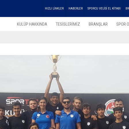
HIZLI LİNKLER
HABERLER
SPORCU VELİSİ EL KİTABI
BR
KULÜP HAKKINDA
TESİSLERİMİZ
BRANŞLAR
SPOR O