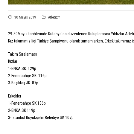
30 Mayıs 2019
Atletizm
29-30Mayıs tarihlerinde Kütahya’da düzenlenen Kulüplerarası Yıldızlar Atlet
Kız takımımız ligi Türkiye Şampiyonu olarak tamamlarken, Erkek takımımız ise 
Takım Sıralaması
Kızlar
1-ENKA SK. 129p
2-Fenerbahçe SK. 116p
3-Beşiktaş JK. 87p
Erkekler
1-Fenerbahçe SK 136p
2-ENKA SK 119p
3-İstanbul Büyükşehir Belediye SK 107p