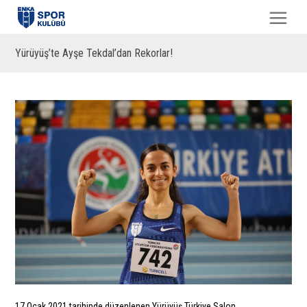
Yürüyüş’te Ayşe Tekdal’dan Rekorlar!
17 Ocak 2021 tarihinde düzenlenen Yürüyüş Türkiye Salon