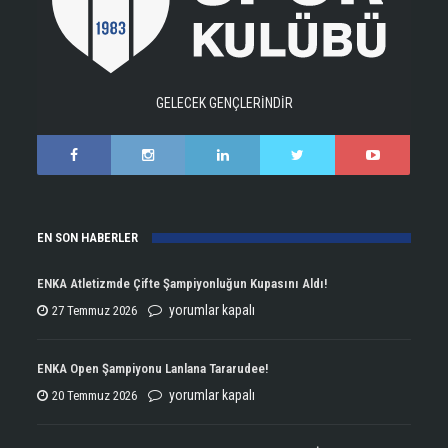
GELECEK GENÇLERİNDİR
EN SON HABERLER
ENKA Atletizmde Çifte Şampiyonluğun Kupasını Aldı!
ENKA
yorumlar kapalı
27 Temmuz 2026
Atletizmde
Çifte
ENKA Open Şampiyonu Lanlana Tararudee!
Şampiyonluğun
ENKA
yorumlar kapalı
20 Temmuz 2026
Kupasını
Open
Aldı!
Şampiyonu