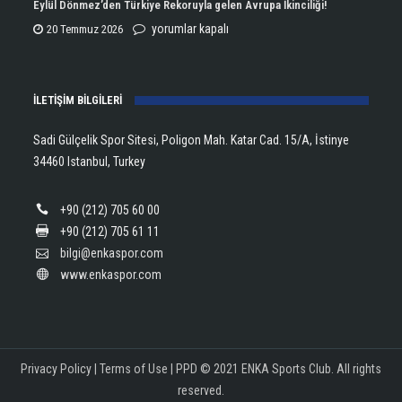
Eylül Dönmez’den Türkiye Rekoruyla gelen Avrupa İkinciliği!
için
Lanlana
Eylül
yorumlar kapalı
20 Temmuz 2026
Tararudee!
Dönmez’den
için
Türkiye
İLETİŞİM BİLGİLERİ
Rekoruyla
gelen
Sadi Gülçelik Spor Sitesi, Poligon Mah. Katar Cad. 15/A, İstinye
Avrupa
34460 Istanbul, Turkey
İkinciliği!
için
+90 (212) 705 60 00
+90 (212) 705 61 11
bilgi@enkaspor.com
www.enkaspor.com
Privacy Policy
|
Terms of Use
|
PPD
© 2021 ENKA Sports Club. All rights
reserved.