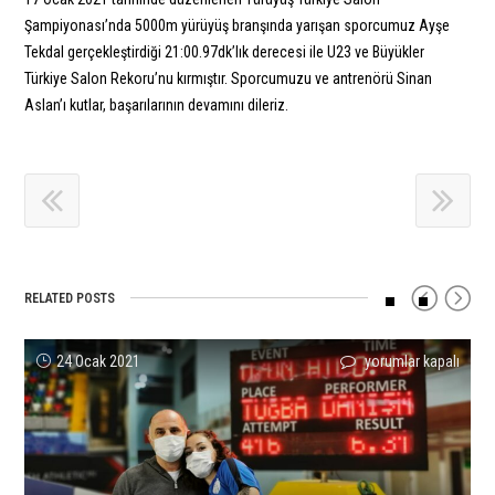
Şampiyonası’nda 5000m yürüyüş branşında yarışan sporcumuz Ayşe
Tekdal gerçekleştirdiği 21:00.97dk’lık derecesi ile U23 ve Büyükler
Türkiye Salon Rekoru’nu kırmıştır. Sporcumuzu ve antrenörü Sinan
Aslan’ı kutlar, başarılarının devamını dileriz.
RELATED POSTS
Tuğba
Tuğba
U23
Yasin
Sporcumuz
Avrupa
24 Ocak 2021
yorumlar kapalı
yorumlar kapalı
yorumlar kapalı
yorumlar kapalı
yorumlar kapalı
yorumlar kapalı
Danışmaz
Danışmaz’dan
Akdeniz
Süzen
Yaren
Atletizm
Kırdığı
Rekor
Şampiyonası’nda
Avrupa
Yıldırım’dan
Şampiyonası’ndan
Türkiye
Egale!
Sporcularımızdan
Şampiyonu!
Salon
1
Rekorunu
için
Başarılı
için
Türkiye
Altın,
Aynı
Sonuçlar!
Rekoru!
1