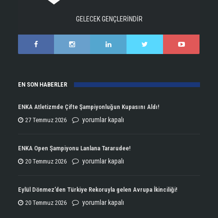
GELECEK GENÇLERİNDİR
EN SON HABERLER
ENKA Atletizmde Çifte Şampiyonluğun Kupasını Aldı!
ENKA
yorumlar kapalı
27 Temmuz 2026
Atletizmde
Çifte
ENKA Open Şampiyonu Lanlana Tararudee!
Şampiyonluğun
ENKA
yorumlar kapalı
20 Temmuz 2026
Kupasını
Open
Aldı!
Şampiyonu
Eylül Dönmez’den Türkiye Rekoruyla gelen Avrupa İkinciliği!
için
Lanlana
Eylül
yorumlar kapalı
20 Temmuz 2026
Tararudee!
Dönmez’den