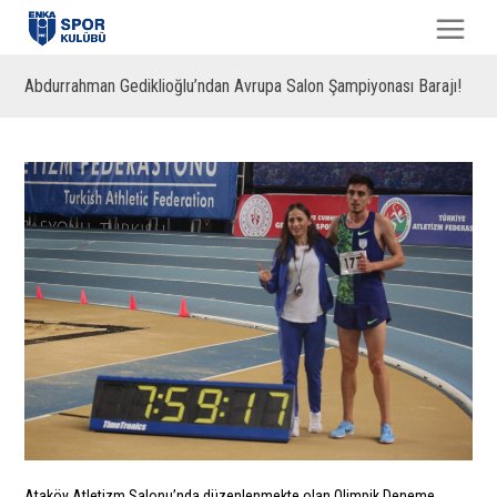
Abdurrahman Gediklioğlu’ndan Avrupa Salon Şampiyonası Barajı!
Ataköy Atletizm Salonu’nda düzenlenmekte olan Olimpik Deneme