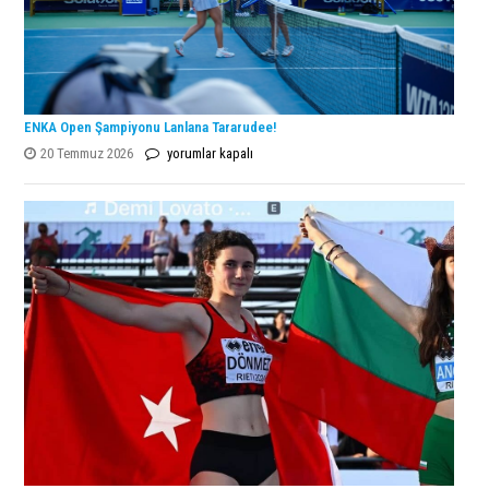
ENKA Open Şampiyonu Lanlana Tararudee!
ENKA
20 Temmuz 2026
yorumlar kapalı
Open
Şampiyonu
Lanlana
Tararudee!
için