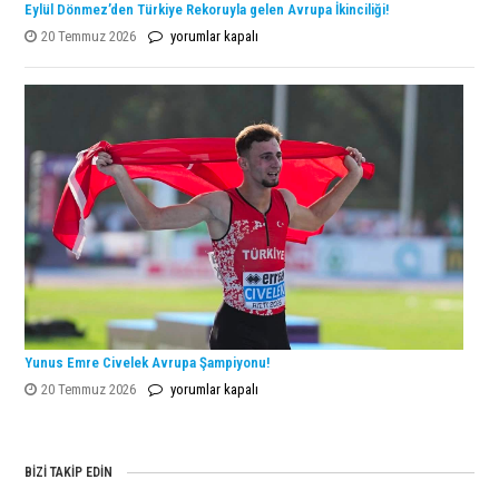
Eylül Dönmez’den Türkiye Rekoruyla gelen Avrupa İkinciliği!
Eylül
20 Temmuz 2026
yorumlar kapalı
Dönmez’den
Türkiye
Rekoruyla
gelen
Avrupa
İkinciliği!
için
Yunus Emre Civelek Avrupa Şampiyonu!
Yunus
20 Temmuz 2026
yorumlar kapalı
Emre
Civelek
Avrupa
BIZI TAKIP EDIN
Şampiyonu!