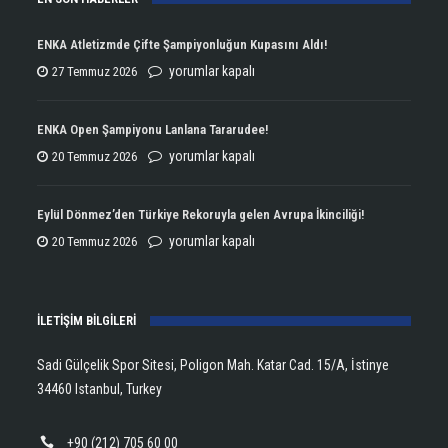
ENKA Atletizmde Çifte Şampiyonluğun Kupasını Aldı!
ENKA
yorumlar kapalı
27 Temmuz 2026
Atletizmde
Çifte
ENKA Open Şampiyonu Lanlana Tararudee!
Şampiyonluğun
ENKA
yorumlar kapalı
20 Temmuz 2026
Kupasını
Open
Aldı!
Şampiyonu
Eylül Dönmez’den Türkiye Rekoruyla gelen Avrupa İkinciliği!
için
Lanlana
Eylül
yorumlar kapalı
20 Temmuz 2026
Tararudee!
Dönmez’den
için
Türkiye
İLETİŞİM BİLGİLERİ
Rekoruyla
gelen
Sadi Gülçelik Spor Sitesi, Poligon Mah. Katar Cad. 15/A, İstinye
Avrupa
34460 Istanbul, Turkey
İkinciliği!
için
+90 (212) 705 60 00