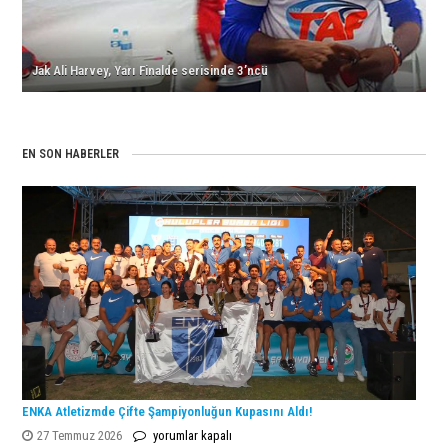
için
Jak Ali Harvey, Yarı Finalde serisinde 3’ncü
EN SON HABERLER
ENKA Atletizmde Çifte Şampiyonluğun Kupasını Aldı!
ENKA
27 Temmuz 2026
yorumlar kapalı