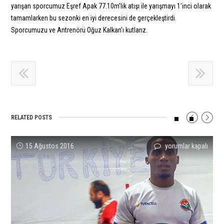
yarışan sporcumuz Eşref Apak 77.10m’lik atışı ile yarışmayı 1’inci olarak
tamamlarken bu sezonki en iyi derecesini de gerçekleştirdi.
Sporcumuzu ve Antrenörü Oğuz Kalkan’ı kutlarız.
RELATED POSTS
Jak
YASEMİN
Evin
Timur
Tuğba
Sporcumuz
15 Ağustos 2016
yorumlar kapalı
yorumlar kapalı
yorumlar kapalı
yorumlar kapalı
yorumlar kapalı
yorumlar kapalı
Ali
CAN
Demir’den
Er’den
Danışmaz’dan
Yaren
Harvey,
5000M’DE
U23
Türkiye
Türkiye
Yıldırım’dan
Yarı
AVRUPA
Türkiye
rekoru!
Rekoru!
Salon
Finalde
3NCÜSÜ
Rekoru!
için
için
Türkiye
serisinde
için
için
Rekoru!
3’ncü
için