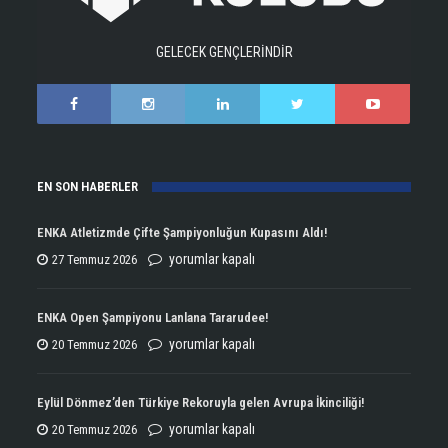
GELECEK GENÇLERİNDİR
EN SON HABERLER
ENKA Atletizmde Çifte Şampiyonluğun Kupasını Aldı!
ENKA
yorumlar kapalı
27 Temmuz 2026
Atletizmde
Çifte
ENKA Open Şampiyonu Lanlana Tararudee!
Şampiyonluğun
ENKA
yorumlar kapalı
20 Temmuz 2026
Kupasını
Open
Aldı!
Şampiyonu
Eylül Dönmez’den Türkiye Rekoruyla gelen Avrupa İkinciliği!
için
Lanlana
Eylül
yorumlar kapalı
20 Temmuz 2026