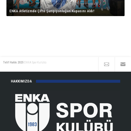
için
çıkıyor!
ENKA Atletizmde Çifte Şampiyonluğun Kupasını Aldı!
için
Telif Hakkı 2025
ENKA Spor Kulübü
HAKKIMIZDA