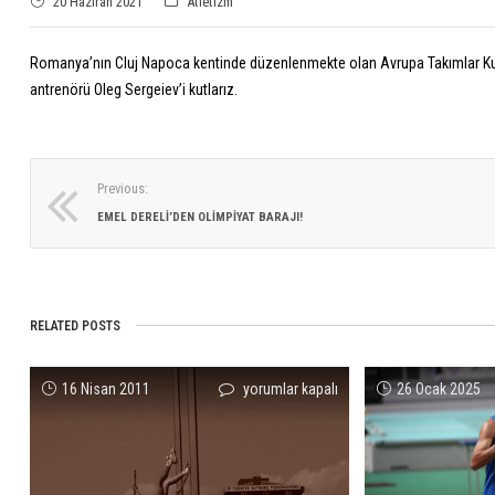
20 Haziran 2021
Atletizm
Romanya’nın Cluj Napoca kentinde düzenlenmekte olan Avrupa Takımlar Kup
antrenörü Oleg Sergeiev’i kutlarız.
Previous:
EMEL DERELI’DEN OLIMPIYAT BARAJI!
RELATED POSTS
Fırtına’dan
16 Nisan 2011
yorumlar kapalı
26 Ocak 2025
Kesilmeyen
Rekorlar
için