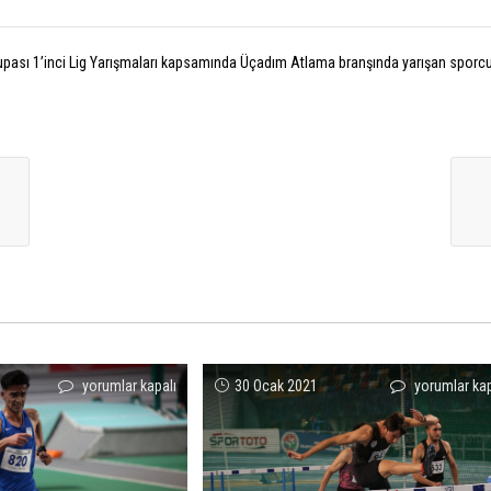
ası 1’inci Lig Yarışmaları kapsamında Üçadım Atlama branşında yarışan sporcu
Mazlum
Mikdat
yorumlar kapalı
30 Ocak 2021
yorumlar kap
Demir’den
Sevler
Türkiye
Kendi
Rekoru
Rekorunu
ve
Geliştirdi!