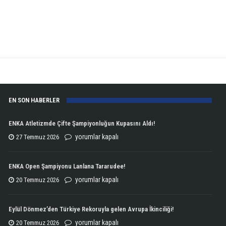
EN SON HABERLER
ENKA Atletizmde Çifte Şampiyonluğun Kupasını Aldı!
ENKA
yorumlar kapalı
27 Temmuz 2026
Atletizmde
Çifte
ENKA Open Şampiyonu Lanlana Tararudee!
Şampiyonluğun
ENKA
yorumlar kapalı
20 Temmuz 2026
Kupasını
Open
Aldı!
Şampiyonu
Eylül Dönmez’den Türkiye Rekoruyla gelen Avrupa İkinciliği!
için
Lanlana
Eylül
yorumlar kapalı
20 Temmuz 2026