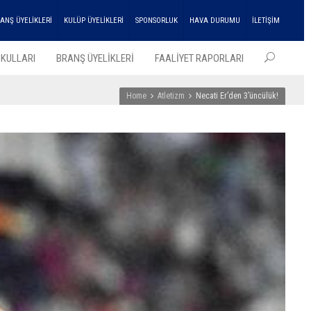
ANŞ ÜYELİKLERİ
KULÜP ÜYELİKLERİ
SPONSORLUK
HAVA DURUMU
İLETİŞİM
KULLARI
BRANŞ ÜYELİKLERİ
FAALİYET RAPORLARI
Home
Atletizm
Necati Er’den 3’üncülük!
EN SO
HABER
ENKA
Atleti
Çifte
Şampi
Kupası
Aldı!
27
Temmu
2026