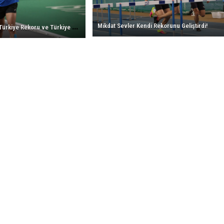
Türkiye
için
Şampiyonluğu!
M
azlum Demir’den Türkiye Rekoru ve Türkiye Şampiyonluğu!
Mikdat Sevler Kendi Rekorunu Geliştirdi!
için