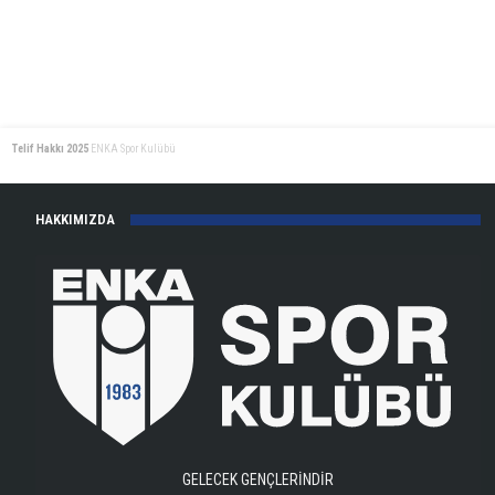
Telif Hakkı 2025
ENKA Spor Kulübü
HAKKIMIZDA
GELECEK GENÇLERİNDİR