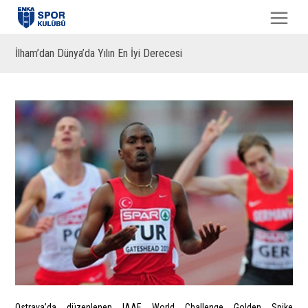
İlham’dan Dünya’da Yılın En İyi Derecesi
Ostrava’da düzenlenen IAAF World Challenge Golden Spike