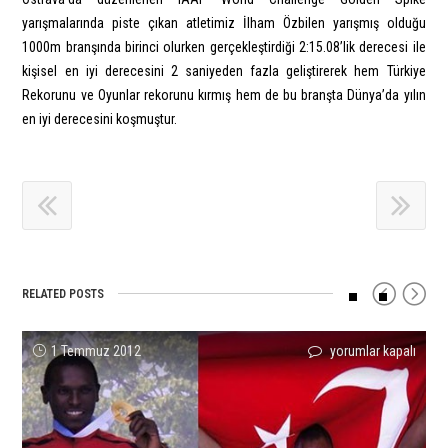
yarışmalarında piste çıkan atletimiz İlham Özbilen yarışmış olduğu
1000m branşında birinci olurken gerçekleştirdiği 2:15.08’lik derecesi ile
kişisel en iyi derecesini 2 saniyeden fazla geliştirerek hem Türkiye
Rekorunu ve Oyunlar rekorunu kırmış hem de bu branşta Dünya’da yılın
en iyi derecesini koşmuştur.
RELATED POSTS
Polat’dan
Teşekkürler
32.
5.
Tuğba
Ayça
1 Temmuz 2012
yorumlar kapalı
yorumlar kapalı
yorumlar kapalı
yorumlar kapalı
yorumlar kapalı
yorumlar kapalı
Altın
Jak
SADİ
İslami
Danışmaz’dan
Fidanoğlu
ve
Ali!
GÜLÇELİK
Dayanışma
Fransa’da
Okullar
Bronz,
için
YARIŞMALARI
Oyunları’nda
Başarılı
Arası
Tarık’dan
için
Atletizm
Sonuçlar!
Dünya