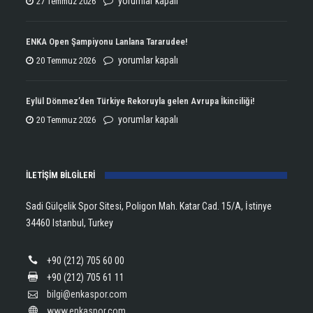
yorumlar kapalı
27 Temmuz 2026
Atletizmde
Çifte
ENKA Open Şampiyonu Lanlana Tararudee!
Şampiyonluğun
ENKA
yorumlar kapalı
20 Temmuz 2026
Kupasını
Open
Aldı!
Şampiyonu
Eylül Dönmez’den Türkiye Rekoruyla gelen Avrupa İkinciliği!
için
Lanlana
Eylül
yorumlar kapalı
20 Temmuz 2026
Tararudee!
Dönmez’den
için
Türkiye
İLETİŞİM BİLGİLERİ
Rekoruyla
gelen
Sadi Gülçelik Spor Sitesi, Poligon Mah. Katar Cad. 15/A, İstinye
Avrupa
34460 Istanbul, Turkey
İkinciliği!
için
+90 (212) 705 60 00
+90 (212) 705 61 11
bilgi@enkaspor.com
www.enkaspor.com