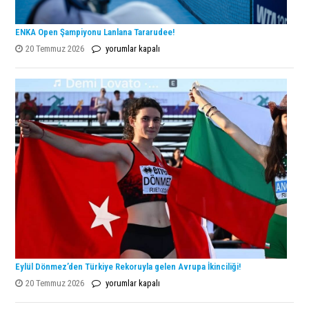
ENKA Open Şampiyonu Lanlana Tararudee!
ENKA
20 Temmuz 2026
yorumlar kapalı
Open
Şampiyonu
Lanlana
Tararudee!
için
Eylül Dönmez’den Türkiye Rekoruyla gelen Avrupa İkinciliği!
Eylül
20 Temmuz 2026
yorumlar kapalı
Dönmez’den