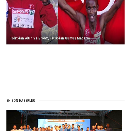
Gümüş
Branşında
için
Kros
Madalya
Madalya
Şampiyonu!
için
Yağmuru!
için
için
Polat’dan Altın ve Bronz, Tarık’dan Gümüş Madalya
EN SON HABERLER