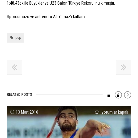
1:48.43dk ile Büyükler ve U23 Salon Türkiye Rekoru’ nu kırmıştır.
Sporcumuzu ve antrenörü Ali Yılmaz’ı kutlarız.
pop
RELATED POSTS
Emin
Teşekkürler
Polat’dan
Türkiye
Tuğba
Tuğba
13 Mart 2016
yorumlar kapalı
yorumlar kapalı
yorumlar kapalı
yorumlar kapalı
yorumlar kapalı
yorumlar kapalı
Öncel’den
Yasmani
Altın
Atletizm
Güvenç’den
Danışmaz
Avrupa
Copello
ve
Süper
23
Balkan
3’ncülüğü
Escobar!
Bronz,
Lig’inde
Yaş
Şampiyonu!