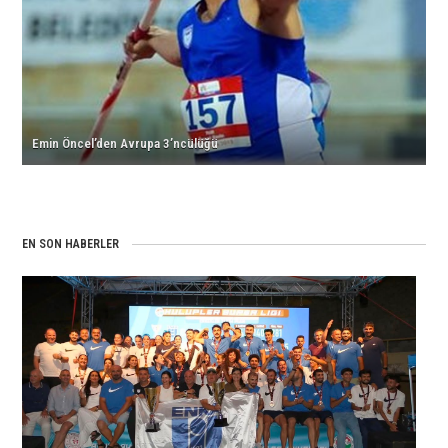
için
için
Tarık’dan
ÇİFTE
Türkiye
için
Gümüş
ŞAMPİYONLUK
Rekoru
Madalya
için
için
için
Emin Öncel’den Avrupa 3’ncülüğü
EN SON HABERLER