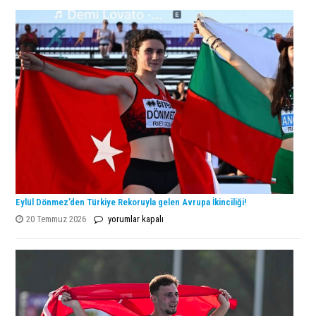
Şampiyonu
Lanlana
Tararudee!
için
Eylül Dönmez’den Türkiye Rekoruyla gelen Avrupa İkinciliği!
Eylül
20 Temmuz 2026
yorumlar kapalı
Dönmez’den
Türkiye
Rekoruyla
gelen
Avrupa