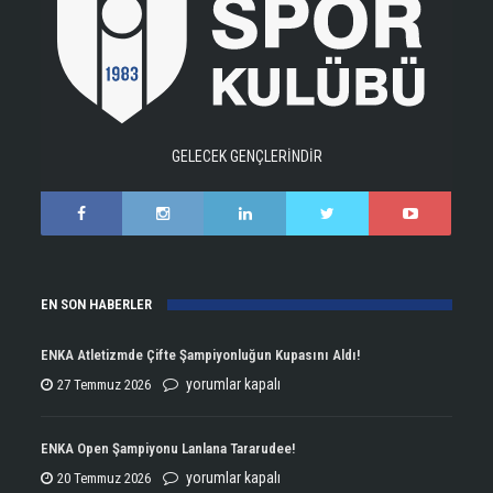
GELECEK GENÇLERİNDİR
EN SON HABERLER
ENKA Atletizmde Çifte Şampiyonluğun Kupasını Aldı!
ENKA
yorumlar kapalı
27 Temmuz 2026
Atletizmde
Çifte
ENKA Open Şampiyonu Lanlana Tararudee!
Şampiyonluğun
ENKA
yorumlar kapalı
20 Temmuz 2026