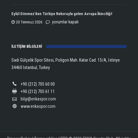
Kupasını
Open
Aldı!
Şampiyonu
Eylül Dönmez’den Türkiye Rekoruyla gelen Avrupa İkinciliği!
için
Lanlana
Eylül
yorumlar kapalı
20 Temmuz 2026
Tararudee!
Dönmez’den
için
Türkiye
İLETİŞİM BİLGİLERİ
Rekoruyla
gelen
Sadi Gülçelik Spor Sitesi, Poligon Mah. Katar Cad. 15/A, İstinye
Avrupa
34460 Istanbul, Turkey
İkinciliği!
için
+90 (212) 705 60 00
+90 (212) 705 61 11
bilgi@enkaspor.com
www.enkaspor.com