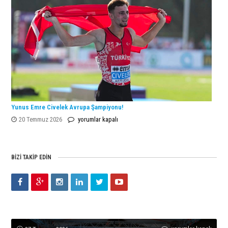
gelen
Avrupa
İkinciliği!
için
Yunus Emre Civelek Avrupa Şampiyonu!
Yunus
20 Temmuz 2026
yorumlar kapalı
Emre
Civelek
Avrupa
BIZI TAKIP EDIN
Şampiyonu!
için