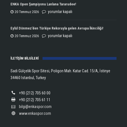
Çifte
ENKA Open Şampiyonu Lanlana Tararudee!
Şampiyonluğun
ENKA
yorumlar kapalı
20 Temmuz 2026
Kupasını
Open
Aldı!
Şampiyonu
Eylül Dönmez’den Türkiye Rekoruyla gelen Avrupa İkinciliği!
için
Lanlana
Eylül
yorumlar kapalı
20 Temmuz 2026
Tararudee!
Dönmez’den
için
Türkiye
İLETİŞİM BİLGİLERİ
Rekoruyla
gelen
Sadi Gülçelik Spor Sitesi, Poligon Mah. Katar Cad. 15/A, İstinye
Avrupa
34460 Istanbul, Turkey
İkinciliği!
için
+90 (212) 705 60 00
+90 (212) 705 61 11
bilgi@enkaspor.com
www.enkaspor.com