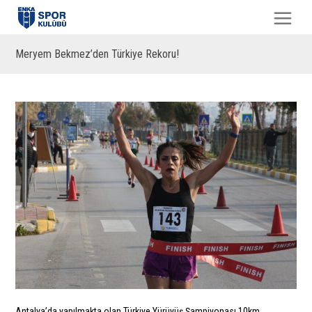
Meryem Bekmez’den Türkiye Rekoru!
Antalya’da yapılmakta olan Türkiye Yürüyüş Şampiyonası 10km