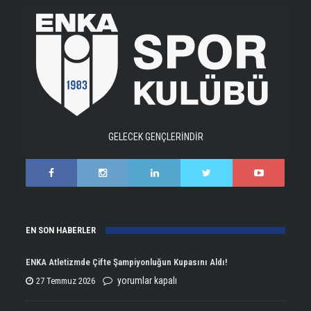
GELECEK GENÇLERİNDİR
EN SON HABERLER
ENKA Atletizmde Çifte Şampiyonluğun Kupasını Aldı!
ENKA
yorumlar kapalı
27 Temmuz 2026
Atletizmde