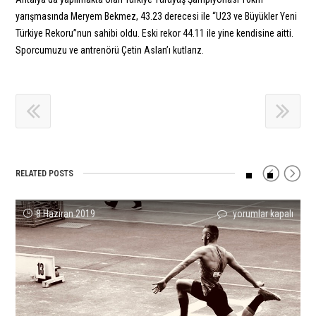
yarışmasında Meryem Bekmez, 43.23 derecesi ile “U23 ve Büyükler Yeni
Türkiye Rekoru”nun sahibi oldu. Eski rekor 44.11 ile yine kendisine aitti.
Sporcumuzu ve antrenörü Çetin Aslan’ı kutlarız.
RELATED POSTS
Romanya’dan
MERYEM
Polat’dan
Dünya
Kulüplerarası
Atletizm
8 Haziran 2019
yorumlar kapalı
yorumlar kapalı
yorumlar kapalı
yorumlar kapalı
yorumlar kapalı
yorumlar kapalı
Üç
BEKMEZ’DEN
Altın
Üniversiteler
U18
Kız
Güzel
YARIŞMA
ve
Atletizm
Atmalar
A
Haber
REKORU
Bronz,
Şampiyonası’nda
Ligi
Takımımız
için
için
Tarık’dan
Sporcularımızdan
1.
Onyedinci
Gümüş
Başarılı
Kademe
Kez
Madalya
Sonuçlar!
Yarışları
Şampiyonluk