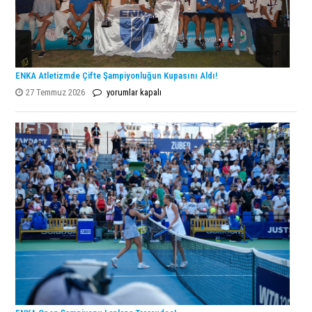
ENKA Atletizmde Çifte Şampiyonluğun Kupasını Aldı!
ENKA
27 Temmuz 2026
yorumlar kapalı
Atletizmde
Çifte
Şampiyonluğun
Kupasını
Aldı!
için