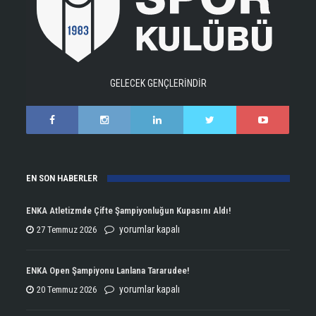
GELECEK GENÇLERİNDİR
EN SON HABERLER
ENKA Atletizmde Çifte Şampiyonluğun Kupasını Aldı!
ENKA
yorumlar kapalı
27 Temmuz 2026
Atletizmde
Çifte
ENKA Open Şampiyonu Lanlana Tararudee!
Şampiyonluğun
ENKA
yorumlar kapalı
20 Temmuz 2026
Kupasını
Open