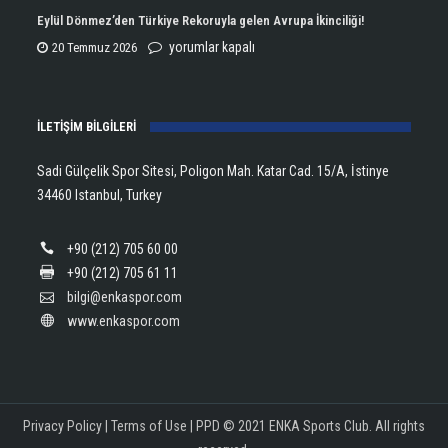
Aldı!
Şampiyonu
Eylül Dönmez’den Türkiye Rekoruyla gelen Avrupa İkinciliği!
için
Lanlana
Eylül
yorumlar kapalı
20 Temmuz 2026
Tararudee!
Dönmez’den
için
Türkiye
İLETİŞİM BİLGİLERİ
Rekoruyla
gelen
Sadi Gülçelik Spor Sitesi, Poligon Mah. Katar Cad. 15/A, İstinye
Avrupa
34460 Istanbul, Turkey
İkinciliği!
için
+90 (212) 705 60 00
+90 (212) 705 61 11
bilgi@enkaspor.com
www.enkaspor.com
Privacy Policy
|
Terms of Use
|
PPD
© 2021 ENKA Sports Club. All rights