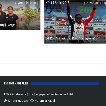
Ece
Ali
yorumlar kapalı
14 Aralık 2015
yorumlar kap
Narttürk’ten
Kaya’dan
Avrupa
Avrupa
Barajı!
Kros
rupa Barajı!
için
Şampiyonluğ
için
Ali Kaya’dan Avrupa Kros Şampiyonluğu
EN SON HABERLER
ENKA Atletizmde Çifte Şampiyonluğun Kupasını Aldı!
ENKA
yorumlar kapalı
27 Temmuz 2026