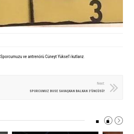
Emr
yoruml
Civ
kapalı
Avr
Şam
için
BIZI
TAKIP
EDIN
Sporcumuzu ve antrenörü Cüneyt Yüksel’i kutlarız.
Next:
SPORCUMUZ BUSE SAVAŞKAN BALKAN 3’ÜNCÜSÜ!