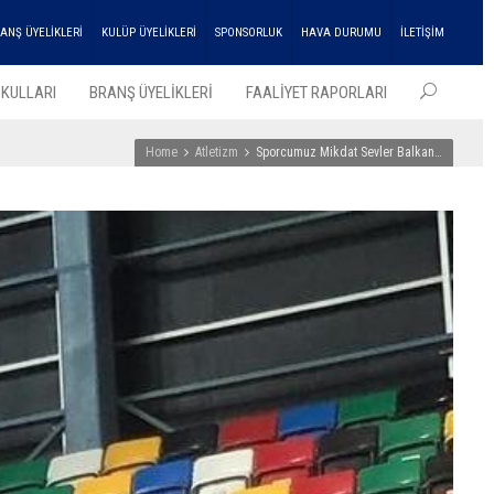
ANŞ ÜYELİKLERİ
KULÜP ÜYELİKLERİ
SPONSORLUK
HAVA DURUMU
İLETİŞİM
KULLARI
BRANŞ ÜYELİKLERİ
FAALİYET RAPORLARI
Home
Atletizm
Sporcumuz Mikdat Sevler Balkan…
EN SO
HABER
ENKA
Atleti
Çifte
Şampi
Kupası
Aldı!
27
Temmu
2026