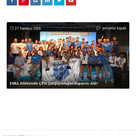
ENKA
ENKA
Eylül
Yunus
Dünya
yorumlar kapalı
yorumlar kapalı
yorumlar kapalı
yorumlar kapalı
yorumlar kapalı
27 Temmuz 2026
Atletizmde
Open
Dönmez’den
Emre
tenisinin
Çifte
Şampiyonu
Türkiye
Civelek
yıldızları
Şampiyonluğun
Lanlana
Rekoruyla
Avrupa
ENKA
Kupasını
Tararudee!
gelen
Şampiyonu!
Open’da
Aldı!
için
Avrupa
için
İstanbul’da
için
İkinciliği!
korta
için
çıkıyor!
ENKA Atletizmde Çifte Şampiyonluğun Kupasını Aldı!
için